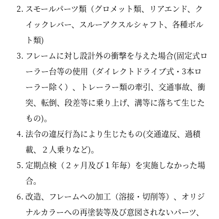
スモールパーツ類（グロメット類、リアエンド、ク
イックレバー、スルーアクスルシャフト、各種ボル
ト類)
フレームに対し設計外の衝撃を与えた場合(固定式ロ
ーラー台等の使用（ダイレクトドライブ式・3本ロ
ーラー除く）、トレーラー類の牽引、交通事故、衝
突、転倒、段差等に乗り上げ、溝等に落ちて生じた
もの)。
法令の違反行為により生じたもの(交通違反、過積
載、２人乗りなど)。
定期点検（２ヶ月及び１年毎）を実施しなかった場
合。
改造、フレームへの加工（溶接・切削等）、オリジ
ナルカラーへの再塗装等及び意図されないパーツ、